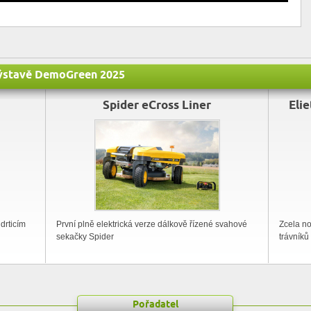
 výstavě DemoGreen 2025
Spider eCross Liner
Eli
 drticím
První plně elektrická verze dálkově řízené svahové
Zcela n
sekačky Spider
trávníků
Pořadatel