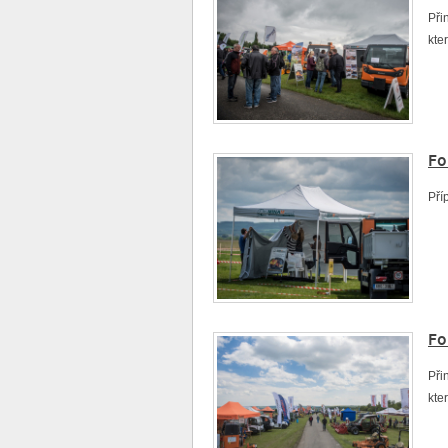
Při
kte
Fo
Pří
Fo
Při
kte