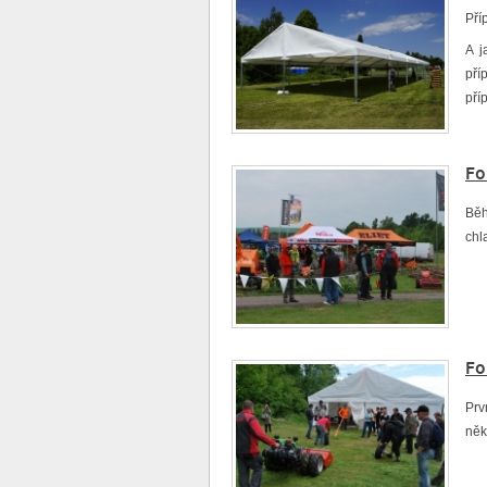
Pří
A j
pří
příp
Fo
Běh
chl
Fo
Prv
něk