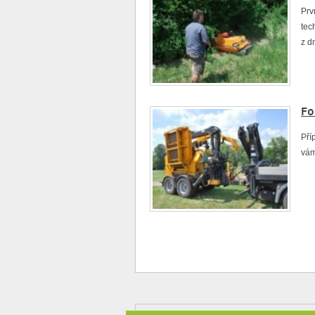
Prv
tec
z d
Fo
Pří
vám