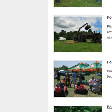
Fo
Pří
Uve
náv
Fo
Dru
Pod
Fo