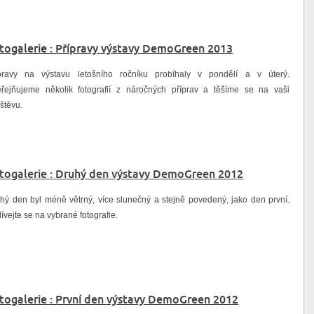
togalerie : Přípravy výstavy DemoGreen 2013
pravy na výstavu letošního ročníku probíhaly v pondělí a v úterý.
řejňujeme několik fotografií z náročných příprav a těšíme se na vaši
štěvu.
togalerie : Druhý den výstavy DemoGreen 2012
hý den byl méně větrný, více slunečný a stejně povedený, jako den první.
ívejte se na vybrané fotografie.
togalerie : První den výstavy DemoGreen 2012