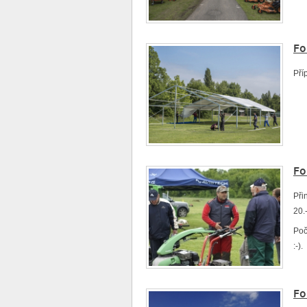
Fo
Pří
Fo
Při
20.
Poč
:-).
Fo