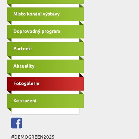
Místo konání výstavy
Doprovodný program
Partneři
Aktuality
Fotogalerie
Ke stažení
#DEMOGREEN2025