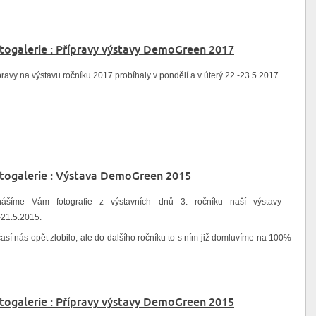
togalerie : Přípravy výstavy DemoGreen 2017
pravy na výstavu ročníku 2017 probíhaly v pondělí a v úterý 22.-23.5.2017.
togalerie : Výstava DemoGreen 2015
nášíme Vám fotografie z výstavních dnů 3. ročníku naší výstavy -
-21.5.2015.
así nás opět zlobilo, ale do dalšího ročníku to s ním již domluvíme na 100%
togalerie : Přípravy výstavy DemoGreen 2015