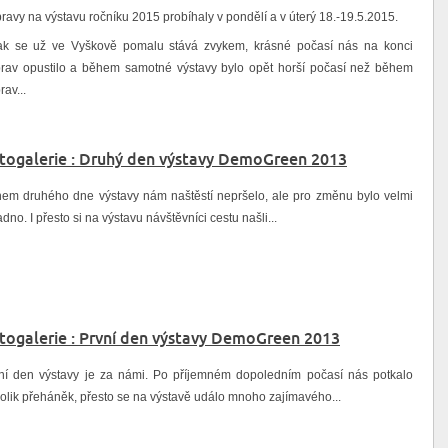
pravy na výstavu ročníku 2015 probíhaly v pondělí a v úterý 18.-19.5.2015.
ak se už ve Vyškově pomalu stává zvykem, krásné počasí nás na konci
prav opustilo a během samotné výstavy bylo opět horší počasí než během
rav...
togalerie : Druhý den výstavy DemoGreen 2013
em druhého dne výstavy nám naštěstí nepršelo, ale pro změnu bylo velmi
adno. I přesto si na výstavu návštěvníci cestu našli...
togalerie : První den výstavy DemoGreen 2013
ní den výstavy je za námi. Po příjemném dopoledním počasí nás potkalo
olik přeháněk, přesto se na výstavě událo mnoho zajímavého...