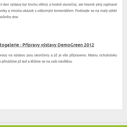
ní den výstavy byl trochu větrný a hodně slunečný, ale hlavně plný zajímavé
hniky a mnoha ukázek s odborným komentářem. Podívejte se na malý výběr
nešního dne.
togalerie : Přípravy výstavy DemoGreen 2012
pravy na výstavu jsou ukončeny a již je vše připraveno. Malou ochutnávku
 přinášíme již teď a těšíme se na vaši návštěvu.