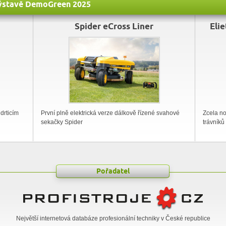
 výstavě DemoGreen 2025
Spider eCross Liner
Eli
 drticím
První plně elektrická verze dálkově řízené svahové
Zcela n
sekačky Spider
trávníků
Pořadatel
Největší internetová databáze profesionální techniky v České republice